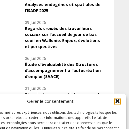
Analyses endogènes et spatiales de
l’ISADF 2025
09 Juil 2026
Regards croisés des travailleurs
sociaux sur l’accueil de jour de bas
seuil en Wallonie. Enjeux, évolutions
et perspectives
06 Juil 2026
Étude d’évaluabilité des Structures
d’accompagnement à l’autocréation
d’emploi (SAACE)
01 Juil 2026
Pénurie du personnel infirmier :quels
indicateurs d’offre de soins pour
Gérer le consentement
comprendre la situation en Wallonie ?
les meilleures expériences, nous utilisons des technologies telles que les
r stocker et/ou accéder aux informations des appareils. Le fait de
 ces technologies nous permettra de traiter des données telles que le
 de navigation ou les ID uniques sur ce site. Le fait de ne pas consentir