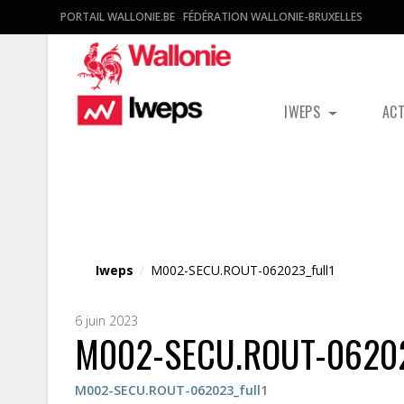
PORTAIL WALLONIE.BE
FÉDÉRATION WALLONIE-BRUXELLES
IWEPS
AC
Fichier média
Iweps
/
M002-SECU.ROUT-062023_full1
6 juin 2023
M002-SECU.ROUT-06202
M002-SECU.ROUT-062023_full1