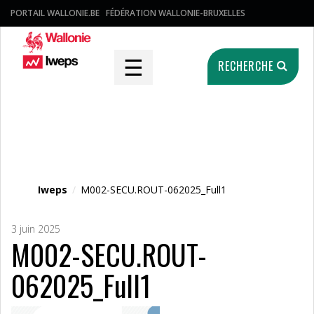
PORTAIL WALLONIE.BE
FÉDÉRATION WALLONIE-BRUXELLES
☰
RECHERCHE
Fichier média
Iweps
/
M002-SECU.ROUT-062025_Full1
3 juin 2025
M002-SECU.ROUT-
062025_Full1