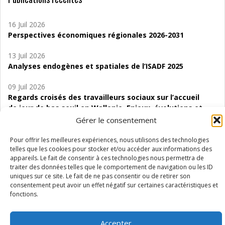
16 Juil 2026
Perspectives économiques régionales 2026-2031
13 Juil 2026
Analyses endogènes et spatiales de l’ISADF 2025
09 Juil 2026
Regards croisés des travailleurs sociaux sur l’accueil
de jour de bas seuil en Wallonie. Enjeux, évolutions et
perspectives
Gérer le consentement
06 Juil 2026
Pour offrir les meilleures expériences, nous utilisons des technologies
Étude d’évaluabilité des Structures
telles que les cookies pour stocker et/ou accéder aux informations des
appareils. Le fait de consentir à ces technologies nous permettra de
d’accompagnement à l’autocréation d’emploi (SAACE)
traiter des données telles que le comportement de navigation ou les ID
uniques sur ce site. Le fait de ne pas consentir ou de retirer son
01 Juil 2026
consentement peut avoir un effet négatif sur certaines caractéristiques et
Pénurie du personnel infirmier :quels indicateurs
fonctions.
d’offre de soins pour comprendre la situation en
Wallonie ?
Accepter