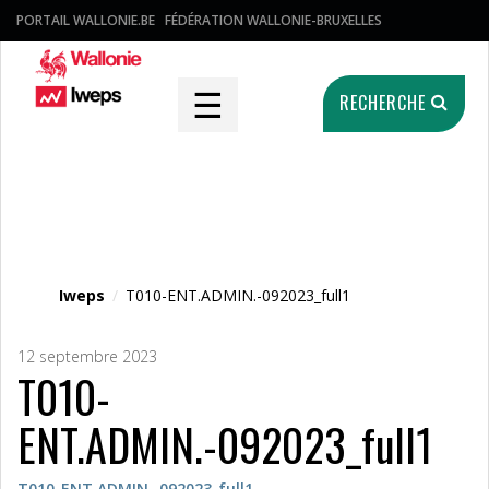
PORTAIL WALLONIE.BE
FÉDÉRATION WALLONIE-BRUXELLES
☰
RECHERCHE
Fichier média
Iweps
/
T010-ENT.ADMIN.-092023_full1
12 septembre 2023
T010-
ENT.ADMIN.-092023_full1
T010-ENT.ADMIN.-092023_full1