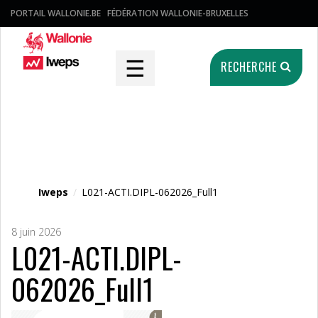
PORTAIL WALLONIE.BE
FÉDÉRATION WALLONIE-BRUXELLES
☰
RECHERCHE
Fichier média
Iweps
/
L021-ACTI.DIPL-062026_Full1
8 juin 2026
L021-ACTI.DIPL-
062026_Full1