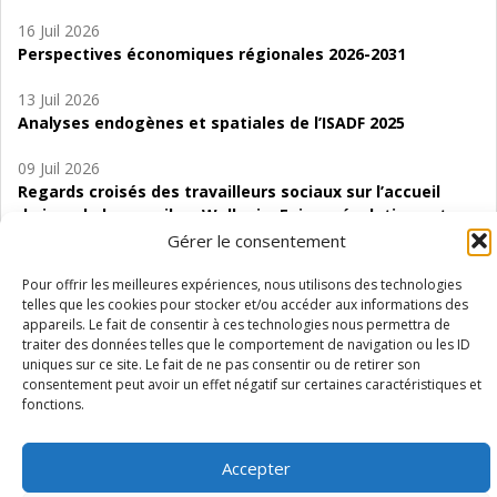
16 Juil 2026
Perspectives économiques régionales 2026-2031
13 Juil 2026
Analyses endogènes et spatiales de l’ISADF 2025
09 Juil 2026
Regards croisés des travailleurs sociaux sur l’accueil
de jour de bas seuil en Wallonie. Enjeux, évolutions et
perspectives
Gérer le consentement
06 Juil 2026
Pour offrir les meilleures expériences, nous utilisons des technologies
telles que les cookies pour stocker et/ou accéder aux informations des
Étude d’évaluabilité des Structures
appareils. Le fait de consentir à ces technologies nous permettra de
d’accompagnement à l’autocréation d’emploi (SAACE)
traiter des données telles que le comportement de navigation ou les ID
uniques sur ce site. Le fait de ne pas consentir ou de retirer son
01 Juil 2026
consentement peut avoir un effet négatif sur certaines caractéristiques et
Pénurie du personnel infirmier :quels indicateurs
fonctions.
d’offre de soins pour comprendre la situation en
Wallonie ?
Accepter