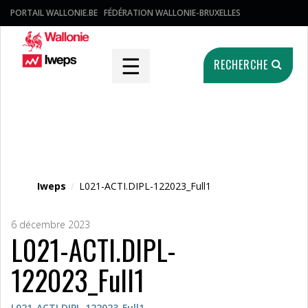
PORTAIL WALLONIE.BE
FÉDÉRATION WALLONIE-BRUXELLES
☰
RECHERCHE
Fichier média
Iweps
/
L021-ACTI.DIPL-122023_Full1
6 décembre 2023
L021-ACTI.DIPL-
122023_Full1
L021-ACTI.DIPL-122023_Full1