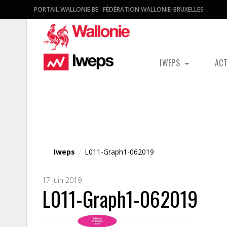
PORTAIL WALLONIE.BE
FÉDÉRATION WALLONIE-BRUXELLES
IWEPS
AC
Fichier média
Iweps
/
L011-Graph1-062019
17 juin 2019
L011-Graph1-062019