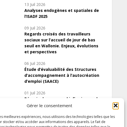
13 Juil 2026
Analyses endogènes et spatiales de
l’ISADF 2025
09 Juil 2026
Regards croisés des travailleurs
sociaux sur l’accueil de jour de bas
seuil en Wallonie. Enjeux, évolutions
et perspectives
06 Juil 2026
Étude d’évaluabilité des Structures
d’accompagnement à l’autocréation
d’emploi (SAACE)
01 Juil 2026
Pénurie du personnel infirmier :quels
indicateurs d’offre de soins pour
Gérer le consentement
comprendre la situation en Wallonie ?
les meilleures expériences, nous utilisons des technologies telles que les
r stocker et/ou accéder aux informations des appareils. Le fait de
 ces technologies nous permettra de traiter des données telles que le