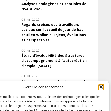
Analyses endogènes et spatiales de
l’ISADF 2025
09 Juil 2026
Regards croisés des travailleurs
sociaux sur l’accueil de jour de bas
seuil en Wallonie. Enjeux, évolutions
et perspectives
06 Juil 2026
Étude d’évaluabilité des Structures
d’accompagnement à l’autocréation
d’emploi (SAACE)
01 Juil 2026
Pénurie du personnel infirmier :quels
indicateurs d’offre de soins pour
Gérer le consentement
comprendre la situation en Wallonie ?
les meilleures expériences, nous utilisons des technologies telles que les
r stocker et/ou accéder aux informations des appareils. Le fait de
 ces technologies nous permettra de traiter des données telles que le
 de navigation ou les ID uniques sur ce site. Le fait de ne pas consentir