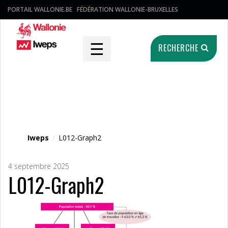
PORTAIL WALLONIE.BE
FÉDÉRATION WALLONIE-BRUXELLES
☰
RECHERCHE
Fichier média
Iweps
/
L012-Graph2
4 septembre 2025
L012-Graph2