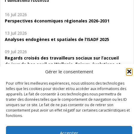
16 Juil 2026
Perspectives économiques régionales 2026-2031
13 Juil 2026
Analyses endogènes et spatiales de l’ISADF 2025
09 Juil 2026
Regards croisés des travailleurs sociaux sur l’accueil
de jour de bas seuil en Wallonie. Enjeux, évolutions et
perspectives
Gérer le consentement
06 Juil 2026
Pour offrir les meilleures expériences, nous utilisons des technologies
Étude d’évaluabilité des Structures
telles que les cookies pour stocker et/ou accéder aux informations des
appareils. Le fait de consentir à ces technologies nous permettra de
d’accompagnement à l’autocréation d’emploi (SAACE)
traiter des données telles que le comportement de navigation ou les ID
uniques sur ce site. Le fait de ne pas consentir ou de retirer son
01 Juil 2026
consentement peut avoir un effet négatif sur certaines caractéristiques et
Pénurie du personnel infirmier :quels indicateurs
fonctions.
d’offre de soins pour comprendre la situation en
Wallonie ?
Accepter