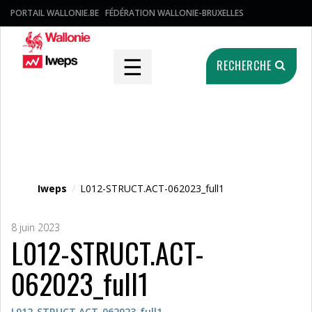
PORTAIL WALLONIE.BE
FÉDÉRATION WALLONIE-BRUXELLES
☰
RECHERCHE
Fichier média
Iweps
/
L012-STRUCT.ACT-062023_full1
8 juin 2023
L012-STRUCT.ACT-
062023_full1
L012-STRUCT.ACT-062023_full1