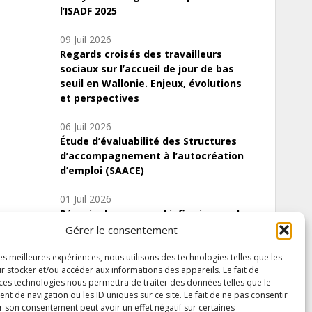
l’ISADF 2025
09 Juil 2026
Regards croisés des travailleurs
sociaux sur l’accueil de jour de bas
seuil en Wallonie. Enjeux, évolutions
et perspectives
06 Juil 2026
Étude d’évaluabilité des Structures
d’accompagnement à l’autocréation
d’emploi (SAACE)
01 Juil 2026
Pénurie du personnel infirmier :quels
indicateurs d’offre de soins pour
Gérer le consentement
comprendre la situation en Wallonie ?
les meilleures expériences, nous utilisons des technologies telles que les
r stocker et/ou accéder aux informations des appareils. Le fait de
 ces technologies nous permettra de traiter des données telles que le
 de navigation ou les ID uniques sur ce site. Le fait de ne pas consentir
Inscrivez-vous à notre newsletter
r son consentement peut avoir un effet négatif sur certaines