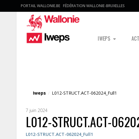
PORTAIL WALLONIE.BE
FÉDÉRATION WALLONIE-BRUXELLES
IWEPS
AC
Fichier média
Iweps
/
L012-STRUCT.ACT-062024_Full1
7 juin 2024
L012-STRUCT.ACT-06202
L012-STRUCT.ACT-062024_Full1