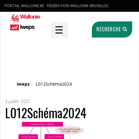
PORTAIL WALLONIE.BE
FÉDÉRATION WALLONIE-BRUXELLES
☰
RECHERCHE
Fichier média
Iweps
/
L012Schéma2024
3 juillet 2025
L012Schéma2024