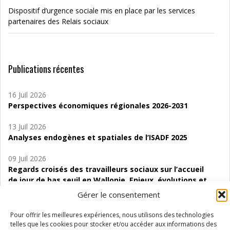
Dispositif d’urgence sociale mis en place par les services
partenaires des Relais sociaux
Publications récentes
16 Juil 2026
Perspectives économiques régionales 2026-2031
13 Juil 2026
Analyses endogènes et spatiales de l’ISADF 2025
09 Juil 2026
Regards croisés des travailleurs sociaux sur l’accueil
de jour de bas seuil en Wallonie. Enjeux, évolutions et
perspectives
Gérer le consentement
06 Juil 2026
Pour offrir les meilleures expériences, nous utilisons des technologies
Étude d’évaluabilité des Structures
telles que les cookies pour stocker et/ou accéder aux informations des