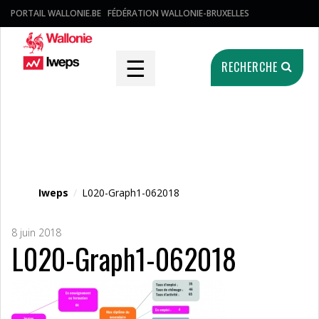
PORTAIL WALLONIE.BE
FÉDÉRATION WALLONIE-BRUXELLES
☰
RECHERCHE
Fichier média
Iweps
/
L020-Graph1-062018
8 juin 2018
L020-Graph1-062018