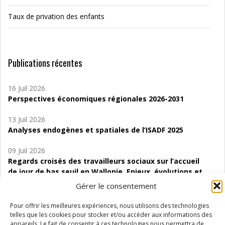
Taux de privation des enfants
Publications récentes
16 Juil 2026
Perspectives économiques régionales 2026-2031
13 Juil 2026
Analyses endogènes et spatiales de l’ISADF 2025
09 Juil 2026
Regards croisés des travailleurs sociaux sur l’accueil
de jour de bas seuil en Wallonie. Enjeux, évolutions et
perspectives
Gérer le consentement
06 Juil 2026
Pour offrir les meilleures expériences, nous utilisons des technologies
Étude d’évaluabilité des Structures
telles que les cookies pour stocker et/ou accéder aux informations des
d’accompagnement à l’autocréation d’emploi (SAACE)
appareils. Le fait de consentir à ces technologies nous permettra de