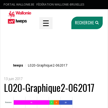
PORTAIL WALLONIE.BE
FÉDÉRATION WALLONIE-BRUXELLES
☰
RECHERCHE
Fichier média
Iweps
/
L020-Graphique2-062017
13 juin 2017
L020-Graphique2-062017