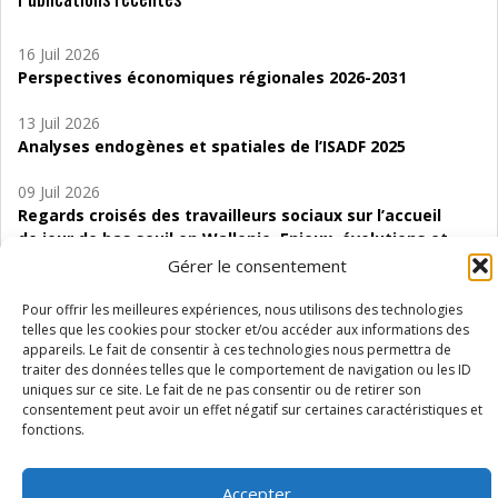
16 Juil 2026
Perspectives économiques régionales 2026-2031
13 Juil 2026
Analyses endogènes et spatiales de l’ISADF 2025
09 Juil 2026
Regards croisés des travailleurs sociaux sur l’accueil
de jour de bas seuil en Wallonie. Enjeux, évolutions et
perspectives
Gérer le consentement
06 Juil 2026
Pour offrir les meilleures expériences, nous utilisons des technologies
Étude d’évaluabilité des Structures
telles que les cookies pour stocker et/ou accéder aux informations des
appareils. Le fait de consentir à ces technologies nous permettra de
d’accompagnement à l’autocréation d’emploi (SAACE)
traiter des données telles que le comportement de navigation ou les ID
uniques sur ce site. Le fait de ne pas consentir ou de retirer son
01 Juil 2026
consentement peut avoir un effet négatif sur certaines caractéristiques et
Pénurie du personnel infirmier :quels indicateurs
fonctions.
d’offre de soins pour comprendre la situation en
Wallonie ?
Accepter