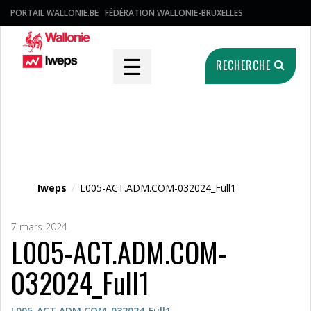
PORTAIL WALLONIE.BE
FÉDÉRATION WALLONIE-BRUXELLES
☰
RECHERCHE
Fichier média
Iweps
/
L005-ACT.ADM.COM-032024_Full1
7 mars 2024
L005-ACT.ADM.COM-
032024_Full1
L005-ACT.ADM.COM-032024_Full1