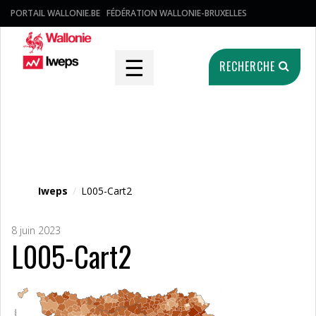
PORTAIL WALLONIE.BE
FÉDÉRATION WALLONIE-BRUXELLES
☰
RECHERCHE
Fichier média
Iweps
/
L005-Cart2
8 juin 2023
L005-Cart2