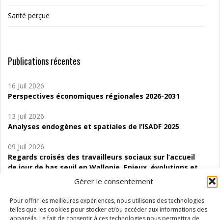
Santé perçue
Publications récentes
16 Juil 2026
Perspectives économiques régionales 2026-2031
13 Juil 2026
Analyses endogènes et spatiales de l’ISADF 2025
09 Juil 2026
Regards croisés des travailleurs sociaux sur l’accueil
de jour de bas seuil en Wallonie. Enjeux, évolutions et
perspectives
Gérer le consentement
06 Juil 2026
Pour offrir les meilleures expériences, nous utilisons des technologies
Étude d’évaluabilité des Structures
telles que les cookies pour stocker et/ou accéder aux informations des
d’accompagnement à l’autocréation d’emploi (SAACE)
appareils. Le fait de consentir à ces technologies nous permettra de