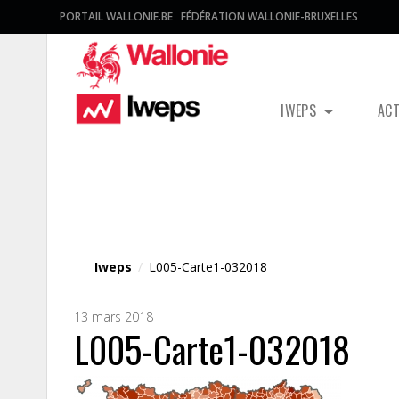
PORTAIL WALLONIE.BE
FÉDÉRATION WALLONIE-BRUXELLES
IWEPS
AC
Fichier média
Iweps
/
L005-Carte1-032018
13 mars 2018
L005-Carte1-032018