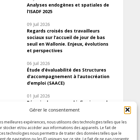
Analyses endogènes et spatiales de
l’ISADF 2025
09 Juil 2026
Regards croisés des travailleurs
sociaux sur l’accueil de jour de bas
seuil en Wallonie. Enjeux, évolutions
et perspectives
06 Juil 2026
Étude d’évaluabilité des Structures
d’accompagnement à l’autocréation
d’emploi (SAACE)
01 Juil 2026
Pénurie du personnel infirmier :quels
indicateurs d’offre de soins pour
Gérer le consentement
comprendre la situation en Wallonie ?
les meilleures expériences, nous utilisons des technologies telles que les
r stocker et/ou accéder aux informations des appareils. Le fait de
 ces technologies nous permettra de traiter des données telles que le
 de navigation ou les ID uniques sur ce site. Le fait de ne pas consentir