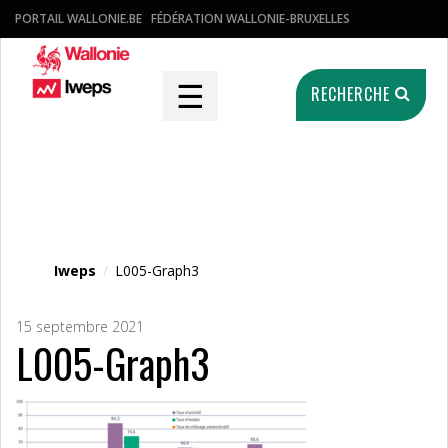
PORTAIL WALLONIE.BE
FÉDÉRATION WALLONIE-BRUXELLES
☰
RECHERCHE
Fichier média
Iweps
/
L005-Graph3
15 septembre 2021
L005-Graph3