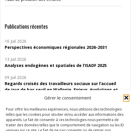
Publications récentes
16 Juil 2026
Perspectives économiques régionales 2026-2031
13 Juil 2026
Analyses endogènes et spatiales de l’ISADF 2025
09 Juil 2026
Regards croisés des travailleurs sociaux sur l’accueil
de jour de bas seuil en Wallonie. Enjeux, évolutions et
perspectives
Gérer le consentement
06 Juil 2026
Pour offrir les meilleures expériences, nous utilisons des technologies
Étude d’évaluabilité des Structures
telles que les cookies pour stocker et/ou accéder aux informations des
d’accompagnement à l’autocréation d’emploi (SAACE)
appareils. Le fait de consentir à ces technologies nous permettra de
traiter des données telles que le comportement de navigation ou les ID
uniques sur ce site. Le fait de ne pas consentir ou de retirer son