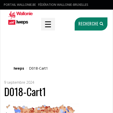
PORTAIL WALLONIE.BE
FÉDÉRATION WALLONIE-BRUXELLES
☰
RECHERCHE
Fichier média
Iweps
/
D018-Cart1
9 septembre 2024
D018-Cart1