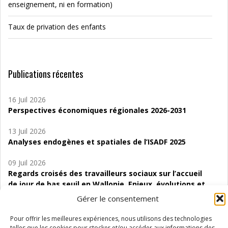
enseignement, ni en formation)
Taux de privation des enfants
Publications récentes
16 Juil 2026
Perspectives économiques régionales 2026-2031
13 Juil 2026
Analyses endogènes et spatiales de l’ISADF 2025
09 Juil 2026
Regards croisés des travailleurs sociaux sur l’accueil
de jour de bas seuil en Wallonie. Enjeux, évolutions et
perspectives
Gérer le consentement
06 Juil 2026
Pour offrir les meilleures expériences, nous utilisons des technologies
Étude d’évaluabilité des Structures
telles que les cookies pour stocker et/ou accéder aux informations des