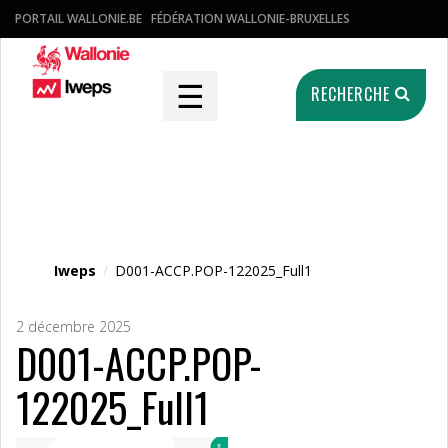
PORTAIL WALLONIE.BE
FÉDÉRATION WALLONIE-BRUXELLES
☰
RECHERCHE
Fichier média
Iweps
/
D001-ACCP.POP-122025_Full1
2 décembre 2025
D001-ACCP.POP-
122025_Full1