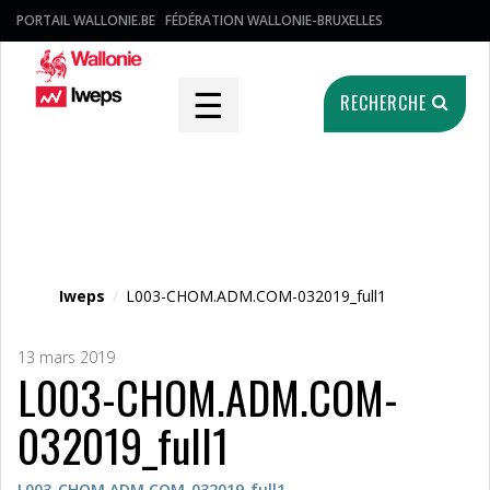
PORTAIL WALLONIE.BE
FÉDÉRATION WALLONIE-BRUXELLES
☰
RECHERCHE
Fichier média
Iweps
/
L003-CHOM.ADM.COM-032019_full1
13 mars 2019
L003-CHOM.ADM.COM-
032019_full1
L003-CHOM.ADM.COM-032019_full1