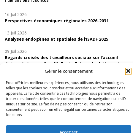
16 Juil 2026
Perspectives économiques régionales 2026-2031
13 Juil 2026
Analyses endogènes et spatiales de l’ISADF 2025
09 Juil 2026
Regards croisés des travailleurs sociaux sur l’accueil
de jour de bas seuil en Wallonie. Enjeux, évolutions et
perspectives
Gérer le consentement
06 Juil 2026
Pour offrir les meilleures expériences, nous utilisons des technologies
Étude d’évaluabilité des Structures
telles que les cookies pour stocker et/ou accéder aux informations des
appareils. Le fait de consentir à ces technologies nous permettra de
d’accompagnement à l’autocréation d’emploi (SAACE)
traiter des données telles que le comportement de navigation ou les ID
uniques sur ce site. Le fait de ne pas consentir ou de retirer son
01 Juil 2026
consentement peut avoir un effet négatif sur certaines caractéristiques et
Pénurie du personnel infirmier :quels indicateurs
fonctions.
d’offre de soins pour comprendre la situation en
Wallonie ?
Accepter