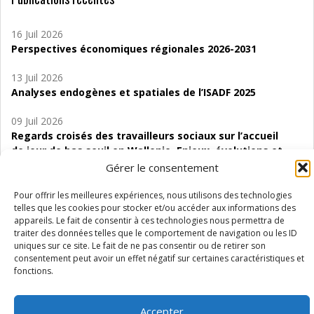
16 Juil 2026
Perspectives économiques régionales 2026-2031
13 Juil 2026
Analyses endogènes et spatiales de l’ISADF 2025
09 Juil 2026
Regards croisés des travailleurs sociaux sur l’accueil
de jour de bas seuil en Wallonie. Enjeux, évolutions et
perspectives
Gérer le consentement
06 Juil 2026
Pour offrir les meilleures expériences, nous utilisons des technologies
Étude d’évaluabilité des Structures
telles que les cookies pour stocker et/ou accéder aux informations des
appareils. Le fait de consentir à ces technologies nous permettra de
d’accompagnement à l’autocréation d’emploi (SAACE)
traiter des données telles que le comportement de navigation ou les ID
uniques sur ce site. Le fait de ne pas consentir ou de retirer son
01 Juil 2026
consentement peut avoir un effet négatif sur certaines caractéristiques et
Pénurie du personnel infirmier :quels indicateurs
fonctions.
d’offre de soins pour comprendre la situation en
Wallonie ?
Accepter