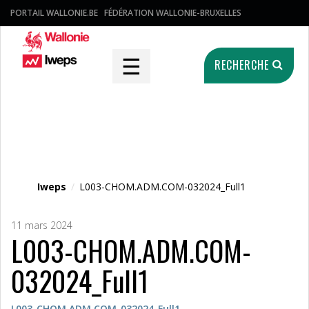
PORTAIL WALLONIE.BE
FÉDÉRATION WALLONIE-BRUXELLES
☰
RECHERCHE
Fichier média
Iweps
/
L003-CHOM.ADM.COM-032024_Full1
11 mars 2024
L003-CHOM.ADM.COM-
032024_Full1
L003-CHOM.ADM.COM-032024_Full1