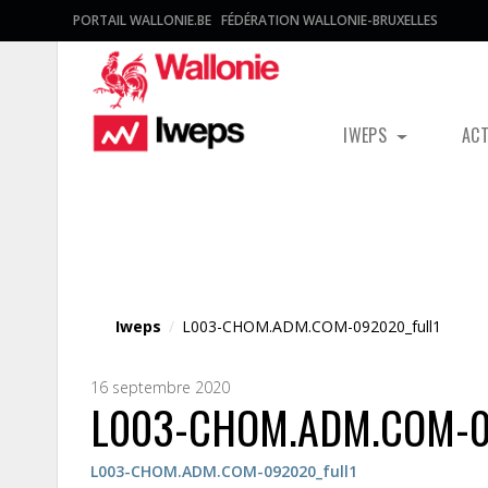
PORTAIL WALLONIE.BE
FÉDÉRATION WALLONIE-BRUXELLES
IWEPS
AC
Fichier média
Iweps
/
L003-CHOM.ADM.COM-092020_full1
16 septembre 2020
L003-CHOM.ADM.COM-09
L003-CHOM.ADM.COM-092020_full1