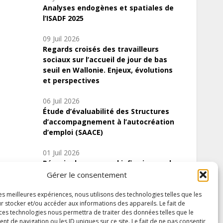
Analyses endogènes et spatiales de
l’ISADF 2025
09 Juil 2026
Regards croisés des travailleurs
sociaux sur l’accueil de jour de bas
seuil en Wallonie. Enjeux, évolutions
et perspectives
06 Juil 2026
Étude d’évaluabilité des Structures
d’accompagnement à l’autocréation
d’emploi (SAACE)
01 Juil 2026
Pénurie du personnel infirmier :quels
indicateurs d’offre de soins pour
Gérer le consentement
comprendre la situation en Wallonie ?
les meilleures expériences, nous utilisons des technologies telles que les
r stocker et/ou accéder aux informations des appareils. Le fait de
 ces technologies nous permettra de traiter des données telles que le
 de navigation ou les ID uniques sur ce site. Le fait de ne pas consentir