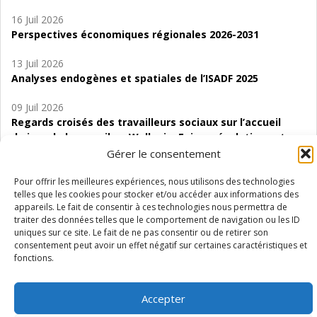
16 Juil 2026
Perspectives économiques régionales 2026-2031
13 Juil 2026
Analyses endogènes et spatiales de l’ISADF 2025
09 Juil 2026
Regards croisés des travailleurs sociaux sur l’accueil
de jour de bas seuil en Wallonie. Enjeux, évolutions et
perspectives
Gérer le consentement
06 Juil 2026
Pour offrir les meilleures expériences, nous utilisons des technologies
telles que les cookies pour stocker et/ou accéder aux informations des
Étude d’évaluabilité des Structures
appareils. Le fait de consentir à ces technologies nous permettra de
d’accompagnement à l’autocréation d’emploi (SAACE)
traiter des données telles que le comportement de navigation ou les ID
uniques sur ce site. Le fait de ne pas consentir ou de retirer son
01 Juil 2026
consentement peut avoir un effet négatif sur certaines caractéristiques et
Pénurie du personnel infirmier :quels indicateurs
fonctions.
d’offre de soins pour comprendre la situation en
Wallonie ?
Accepter