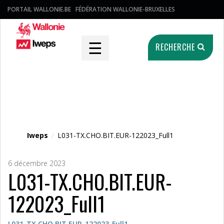
PORTAIL WALLONIE.BE
FÉDÉRATION WALLONIE-BRUXELLES
☰
RECHERCHE
Fichier média
Iweps
/
L031-TX.CHO.BIT.EUR-122023_Full1
6 décembre 2023
L031-TX.CHO.BIT.EUR-
122023_Full1
L031-TX.CHO.BIT.EUR-122023_Full1