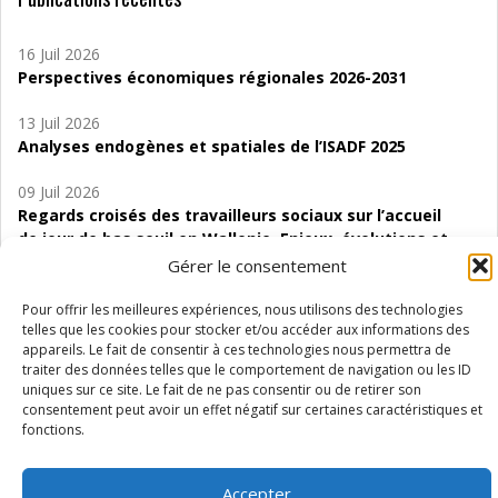
16 Juil 2026
Perspectives économiques régionales 2026-2031
13 Juil 2026
Analyses endogènes et spatiales de l’ISADF 2025
09 Juil 2026
Regards croisés des travailleurs sociaux sur l’accueil
de jour de bas seuil en Wallonie. Enjeux, évolutions et
perspectives
Gérer le consentement
06 Juil 2026
Pour offrir les meilleures expériences, nous utilisons des technologies
Étude d’évaluabilité des Structures
telles que les cookies pour stocker et/ou accéder aux informations des
appareils. Le fait de consentir à ces technologies nous permettra de
d’accompagnement à l’autocréation d’emploi (SAACE)
traiter des données telles que le comportement de navigation ou les ID
uniques sur ce site. Le fait de ne pas consentir ou de retirer son
01 Juil 2026
consentement peut avoir un effet négatif sur certaines caractéristiques et
Pénurie du personnel infirmier :quels indicateurs
fonctions.
d’offre de soins pour comprendre la situation en
Wallonie ?
Accepter