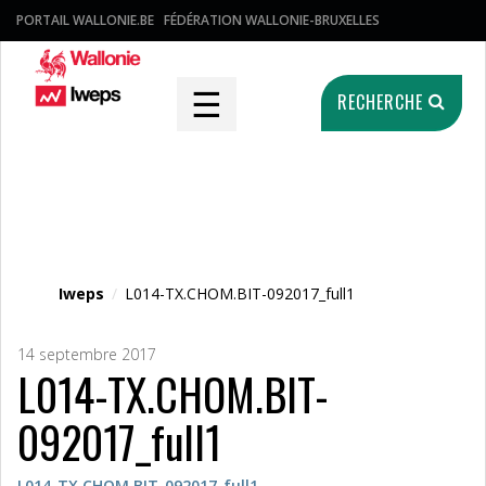
PORTAIL WALLONIE.BE
FÉDÉRATION WALLONIE-BRUXELLES
☰
RECHERCHE
Fichier média
Iweps
/
L014-TX.CHOM.BIT-092017_full1
14 septembre 2017
L014-TX.CHOM.BIT-
092017_full1
L014-TX.CHOM.BIT-092017_full1