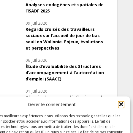
Analyses endogènes et spatiales de
l’ISADF 2025
09 Juil 2026
Regards croisés des travailleurs
sociaux sur l’accueil de jour de bas
seuil en Wallonie. Enjeux, évolutions
et perspectives
06 Juil 2026
Étude d’évaluabilité des Structures
d’accompagnement à l’autocréation
d’emploi (SAACE)
01 Juil 2026
Pénurie du personnel infirmier :quels
indicateurs d’offre de soins pour
Gérer le consentement
comprendre la situation en Wallonie ?
les meilleures expériences, nous utilisons des technologies telles que les
r stocker et/ou accéder aux informations des appareils. Le fait de
 ces technologies nous permettra de traiter des données telles que le
 de navigation ou les ID uniques sur ce site. Le fait de ne pas consentir