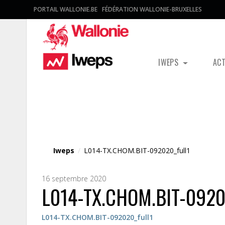
PORTAIL WALLONIE.BE
FÉDÉRATION WALLONIE-BRUXELLES
IWEPS
AC
Fichier média
Iweps
/
L014-TX.CHOM.BIT-092020_full1
16 septembre 2020
L014-TX.CHOM.BIT-0920
L014-TX.CHOM.BIT-092020_full1