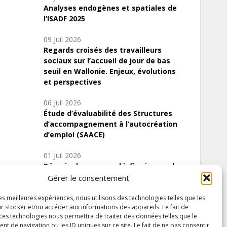
Analyses endogènes et spatiales de
l’ISADF 2025
09 Juil 2026
Regards croisés des travailleurs
sociaux sur l’accueil de jour de bas
seuil en Wallonie. Enjeux, évolutions
et perspectives
06 Juil 2026
Étude d’évaluabilité des Structures
d’accompagnement à l’autocréation
d’emploi (SAACE)
01 Juil 2026
Pénurie du personnel infirmier :quels
indicateurs d’offre de soins pour
Gérer le consentement
comprendre la situation en Wallonie ?
les meilleures expériences, nous utilisons des technologies telles que les
r stocker et/ou accéder aux informations des appareils. Le fait de
 ces technologies nous permettra de traiter des données telles que le
 de navigation ou les ID uniques sur ce site. Le fait de ne pas consentir