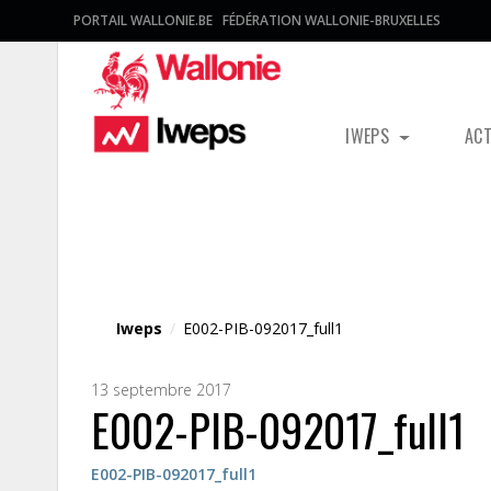
PORTAIL WALLONIE.BE
FÉDÉRATION WALLONIE-BRUXELLES
IWEPS
AC
Fichier média
Iweps
/
E002-PIB-092017_full1
13 septembre 2017
E002-PIB-092017_full1
E002-PIB-092017_full1