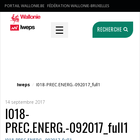
PORTAIL WALLONIE.BE
FÉDÉRATION WALLONIE-BRUXELLES
☰
RECHERCHE
Fichier média
Iweps
/
I018-PREC.ENERG.-092017_full1
14 septembre 2017
I018-
PREC.ENERG.-092017_full1
I018-PREC.ENERG.-092017_full1