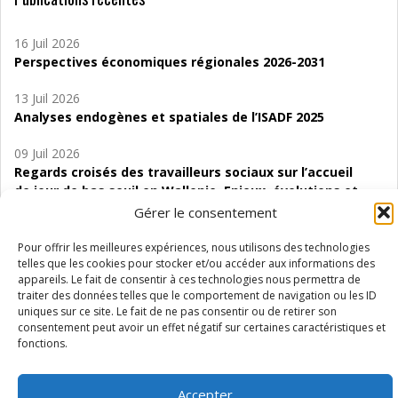
16 Juil 2026
Perspectives économiques régionales 2026-2031
13 Juil 2026
Analyses endogènes et spatiales de l’ISADF 2025
09 Juil 2026
Regards croisés des travailleurs sociaux sur l’accueil
de jour de bas seuil en Wallonie. Enjeux, évolutions et
perspectives
Gérer le consentement
06 Juil 2026
Pour offrir les meilleures expériences, nous utilisons des technologies
Étude d’évaluabilité des Structures
telles que les cookies pour stocker et/ou accéder aux informations des
appareils. Le fait de consentir à ces technologies nous permettra de
d’accompagnement à l’autocréation d’emploi (SAACE)
traiter des données telles que le comportement de navigation ou les ID
uniques sur ce site. Le fait de ne pas consentir ou de retirer son
01 Juil 2026
consentement peut avoir un effet négatif sur certaines caractéristiques et
Pénurie du personnel infirmier :quels indicateurs
fonctions.
d’offre de soins pour comprendre la situation en
Wallonie ?
Accepter