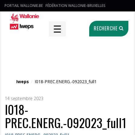
PORTAIL WALLONIE.BE
FÉDÉRATION WALLONIE-BRUXELLES
☰
RECHERCHE
Fichier média
Iweps
/
I018-PREC.ENERG.-092023_full1
14 septembre 2023
I018-
PREC.ENERG.-092023_full1
I018-PREC.ENERG.-092023_full1