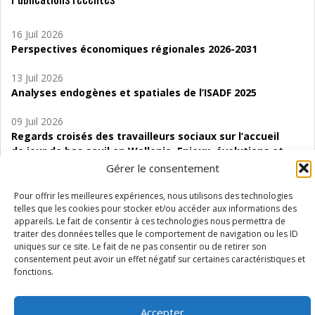
16 Juil 2026
Perspectives économiques régionales 2026-2031
13 Juil 2026
Analyses endogènes et spatiales de l’ISADF 2025
09 Juil 2026
Regards croisés des travailleurs sociaux sur l’accueil
de jour de bas seuil en Wallonie. Enjeux, évolutions et
perspectives
Gérer le consentement
06 Juil 2026
Pour offrir les meilleures expériences, nous utilisons des technologies
Étude d’évaluabilité des Structures
telles que les cookies pour stocker et/ou accéder aux informations des
appareils. Le fait de consentir à ces technologies nous permettra de
d’accompagnement à l’autocréation d’emploi (SAACE)
traiter des données telles que le comportement de navigation ou les ID
uniques sur ce site. Le fait de ne pas consentir ou de retirer son
01 Juil 2026
consentement peut avoir un effet négatif sur certaines caractéristiques et
Pénurie du personnel infirmier :quels indicateurs
fonctions.
d’offre de soins pour comprendre la situation en
Wallonie ?
Accepter