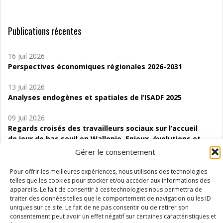
Publications récentes
16 Juil 2026
Perspectives économiques régionales 2026-2031
13 Juil 2026
Analyses endogènes et spatiales de l’ISADF 2025
09 Juil 2026
Regards croisés des travailleurs sociaux sur l’accueil
de jour de bas seuil en Wallonie. Enjeux, évolutions et
perspectives
Gérer le consentement
06 Juil 2026
Pour offrir les meilleures expériences, nous utilisons des technologies
Étude d’évaluabilité des Structures
telles que les cookies pour stocker et/ou accéder aux informations des
appareils. Le fait de consentir à ces technologies nous permettra de
d’accompagnement à l’autocréation d’emploi (SAACE)
traiter des données telles que le comportement de navigation ou les ID
uniques sur ce site. Le fait de ne pas consentir ou de retirer son
01 Juil 2026
consentement peut avoir un effet négatif sur certaines caractéristiques et
Pénurie du personnel infirmier :quels indicateurs