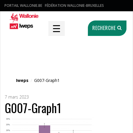
PORTAIL WALLONIE.BE
FÉDÉRATION WALLONIE-BRUXELLES
☰
RECHERCHE
Fichier média
Iweps
/
G007-Graph1
7 mars 2023
G007-Graph1