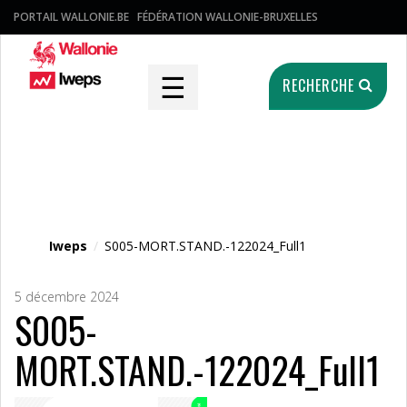
PORTAIL WALLONIE.BE
FÉDÉRATION WALLONIE-BRUXELLES
☰
RECHERCHE
Fichier média
Iweps
/
S005-MORT.STAND.-122024_Full1
5 décembre 2024
S005-
MORT.STAND.-122024_Full1