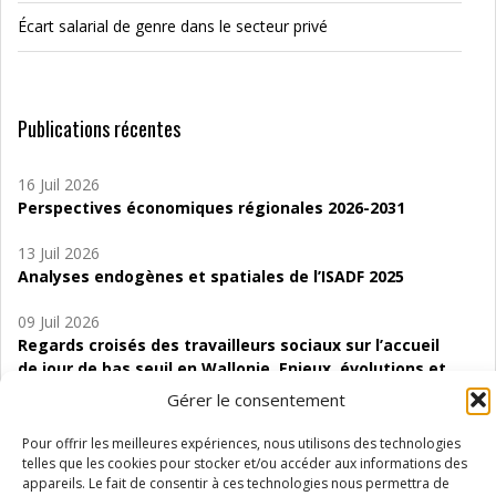
Écart salarial de genre dans le secteur privé
Publications récentes
16 Juil 2026
Perspectives économiques régionales 2026-2031
13 Juil 2026
Analyses endogènes et spatiales de l’ISADF 2025
09 Juil 2026
Regards croisés des travailleurs sociaux sur l’accueil
de jour de bas seuil en Wallonie. Enjeux, évolutions et
perspectives
Gérer le consentement
06 Juil 2026
Pour offrir les meilleures expériences, nous utilisons des technologies
Étude d’évaluabilité des Structures
telles que les cookies pour stocker et/ou accéder aux informations des
d’accompagnement à l’autocréation d’emploi (SAACE)
appareils. Le fait de consentir à ces technologies nous permettra de