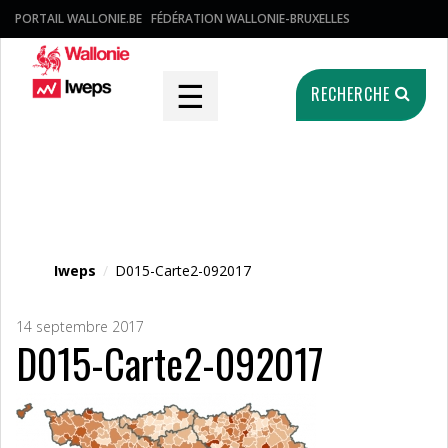
PORTAIL WALLONIE.BE
FÉDÉRATION WALLONIE-BRUXELLES
☰
RECHERCHE
Fichier média
Iweps
/
D015-Carte2-092017
14 septembre 2017
D015-Carte2-092017