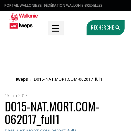
PORTAIL WALLONIE.BE
FÉDÉRATION WALLONIE-BRUXELLES
☰
RECHERCHE
Fichier média
Iweps
/
D015-NAT.MORT.COM-062017_full1
13 juin 2017
D015-NAT.MORT.COM-
062017_full1
D015-NAT.MORT.COM-062017_full1