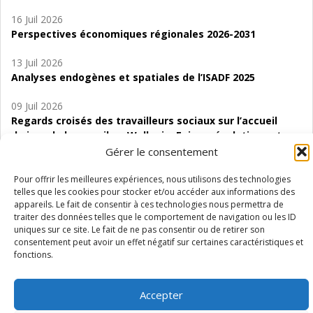
16 Juil 2026
Perspectives économiques régionales 2026-2031
13 Juil 2026
Analyses endogènes et spatiales de l’ISADF 2025
09 Juil 2026
Regards croisés des travailleurs sociaux sur l’accueil
de jour de bas seuil en Wallonie. Enjeux, évolutions et
perspectives
Gérer le consentement
06 Juil 2026
Pour offrir les meilleures expériences, nous utilisons des technologies
telles que les cookies pour stocker et/ou accéder aux informations des
Étude d’évaluabilité des Structures
appareils. Le fait de consentir à ces technologies nous permettra de
d’accompagnement à l’autocréation d’emploi (SAACE)
traiter des données telles que le comportement de navigation ou les ID
uniques sur ce site. Le fait de ne pas consentir ou de retirer son
01 Juil 2026
consentement peut avoir un effet négatif sur certaines caractéristiques et
Pénurie du personnel infirmier :quels indicateurs
fonctions.
d’offre de soins pour comprendre la situation en
Wallonie ?
Accepter