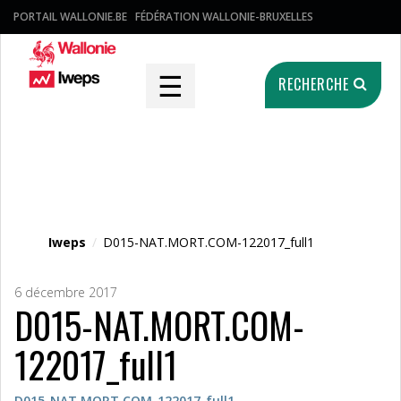
PORTAIL WALLONIE.BE
FÉDÉRATION WALLONIE-BRUXELLES
☰
RECHERCHE
Fichier média
Iweps
/
D015-NAT.MORT.COM-122017_full1
6 décembre 2017
D015-NAT.MORT.COM-
122017_full1
D015-NAT.MORT.COM-122017_full1