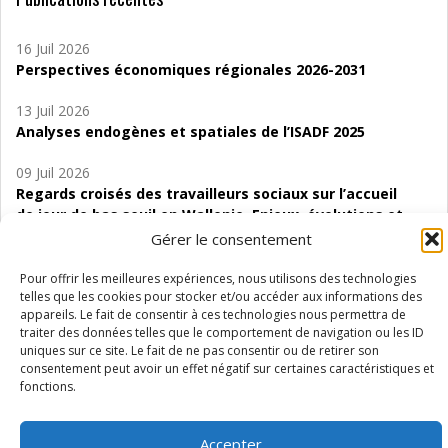
16 Juil 2026
Perspectives économiques régionales 2026-2031
13 Juil 2026
Analyses endogènes et spatiales de l’ISADF 2025
09 Juil 2026
Regards croisés des travailleurs sociaux sur l’accueil
de jour de bas seuil en Wallonie. Enjeux, évolutions et
perspectives
Gérer le consentement
06 Juil 2026
Pour offrir les meilleures expériences, nous utilisons des technologies
Étude d’évaluabilité des Structures
telles que les cookies pour stocker et/ou accéder aux informations des
appareils. Le fait de consentir à ces technologies nous permettra de
d’accompagnement à l’autocréation d’emploi (SAACE)
traiter des données telles que le comportement de navigation ou les ID
uniques sur ce site. Le fait de ne pas consentir ou de retirer son
01 Juil 2026
consentement peut avoir un effet négatif sur certaines caractéristiques et
Pénurie du personnel infirmier :quels indicateurs
fonctions.
d’offre de soins pour comprendre la situation en
Wallonie ?
Accepter