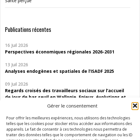
Santé perçue
Publications récentes
16 Juil 2026
Perspectives économiques régionales 2026-2031
13 Juil 2026
Analyses endogènes et spatiales de l’ISADF 2025
09 Juil 2026
Regards croisés des travailleurs sociaux sur l’accueil
de jour de bas seuil en Wallonie. Enjeux, évolutions et
perspectives
Gérer le consentement
06 Juil 2026
Pour offrir les meilleures expériences, nous utilisons des technologies
Étude d’évaluabilité des Structures
telles que les cookies pour stocker et/ou accéder aux informations des
d’accompagnement à l’autocréation d’emploi (SAACE)
appareils. Le fait de consentir à ces technologies nous permettra de
traiter des données telles que le comportement de navigation ou les ID