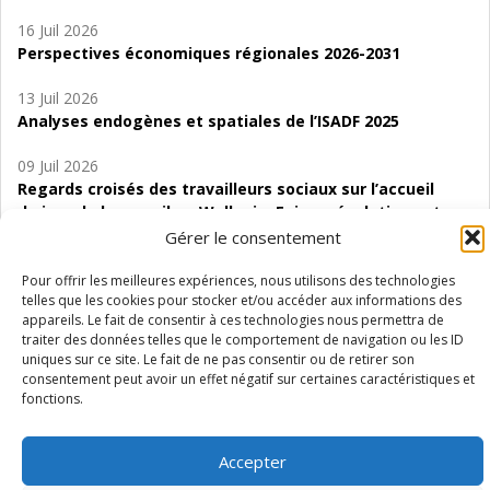
16 Juil 2026
Perspectives économiques régionales 2026-2031
13 Juil 2026
Analyses endogènes et spatiales de l’ISADF 2025
09 Juil 2026
Regards croisés des travailleurs sociaux sur l’accueil
de jour de bas seuil en Wallonie. Enjeux, évolutions et
perspectives
Gérer le consentement
06 Juil 2026
Pour offrir les meilleures expériences, nous utilisons des technologies
telles que les cookies pour stocker et/ou accéder aux informations des
Étude d’évaluabilité des Structures
appareils. Le fait de consentir à ces technologies nous permettra de
d’accompagnement à l’autocréation d’emploi (SAACE)
traiter des données telles que le comportement de navigation ou les ID
uniques sur ce site. Le fait de ne pas consentir ou de retirer son
01 Juil 2026
consentement peut avoir un effet négatif sur certaines caractéristiques et
Pénurie du personnel infirmier :quels indicateurs
fonctions.
d’offre de soins pour comprendre la situation en
Wallonie ?
Accepter