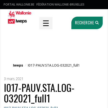
PORTAIL WALLONIE.BE
FÉDÉRATION WALLONIE-BRUXELLES
☰
RECHERCHE
Fichier média
Iweps
/
I017-PAUV.STA.LOG-032021_full1
3 mars 2021
I017-PAUV.STA.LOG-
032021_full1
I017-PAUV.STA.LOG-032021_full1