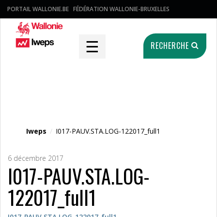
PORTAIL WALLONIE.BE
FÉDÉRATION WALLONIE-BRUXELLES
☰
RECHERCHE
Fichier média
Iweps
/
I017-PAUV.STA.LOG-122017_full1
6 décembre 2017
I017-PAUV.STA.LOG-
122017_full1
I017-PAUV.STA.LOG-122017_full1