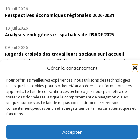
16 Juil 2026
Perspectives économiques régionales 2026-2031
13 Juil 2026
Analyses endogènes et spatiales de l’ISADF 2025
09 Juil 2026
Regards croisés des travailleurs sociaux sur l’accueil
de jour de bas seuil en Wallonie. Enjeux, évolutions et
perspectives
Gérer le consentement
06 Juil 2026
Pour offrir les meilleures expériences, nous utilisons des technologies
telles que les cookies pour stocker et/ou accéder aux informations des
Étude d’évaluabilité des Structures
appareils. Le fait de consentir à ces technologies nous permettra de
d’accompagnement à l’autocréation d’emploi (SAACE)
traiter des données telles que le comportement de navigation ou les ID
uniques sur ce site. Le fait de ne pas consentir ou de retirer son
01 Juil 2026
consentement peut avoir un effet négatif sur certaines caractéristiques et
Pénurie du personnel infirmier :quels indicateurs
fonctions.
d’offre de soins pour comprendre la situation en
Wallonie ?
Accepter