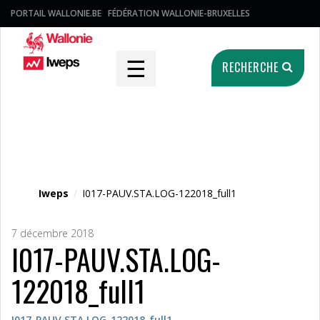
PORTAIL WALLONIE.BE
FÉDÉRATION WALLONIE-BRUXELLES
☰
RECHERCHE
Fichier média
Iweps
/
I017-PAUV.STA.LOG-122018_full1
7 décembre 2018
I017-PAUV.STA.LOG-
122018_full1
I017-PAUV.STA.LOG-122018_full1