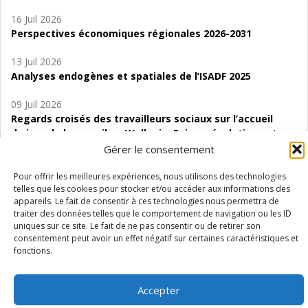
16 Juil 2026
Perspectives économiques régionales 2026-2031
13 Juil 2026
Analyses endogènes et spatiales de l’ISADF 2025
09 Juil 2026
Regards croisés des travailleurs sociaux sur l’accueil
de jour de bas seuil en Wallonie. Enjeux, évolutions et
perspectives
Gérer le consentement
06 Juil 2026
Pour offrir les meilleures expériences, nous utilisons des technologies
telles que les cookies pour stocker et/ou accéder aux informations des
Étude d’évaluabilité des Structures
appareils. Le fait de consentir à ces technologies nous permettra de
d’accompagnement à l’autocréation d’emploi (SAACE)
traiter des données telles que le comportement de navigation ou les ID
uniques sur ce site. Le fait de ne pas consentir ou de retirer son
01 Juil 2026
consentement peut avoir un effet négatif sur certaines caractéristiques et
Pénurie du personnel infirmier :quels indicateurs
fonctions.
d’offre de soins pour comprendre la situation en
Wallonie ?
Accepter