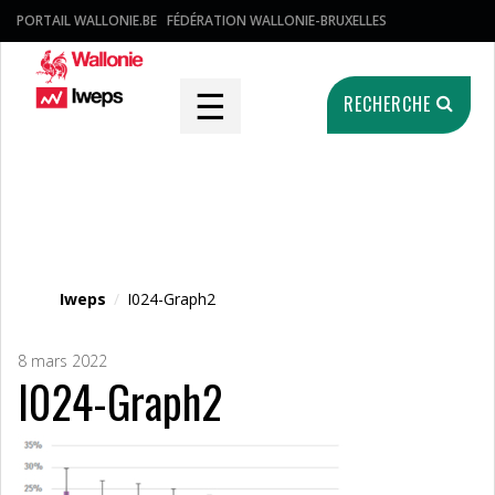
PORTAIL WALLONIE.BE
FÉDÉRATION WALLONIE-BRUXELLES
☰
RECHERCHE
Fichier média
Iweps
/
I024-Graph2
8 mars 2022
I024-Graph2