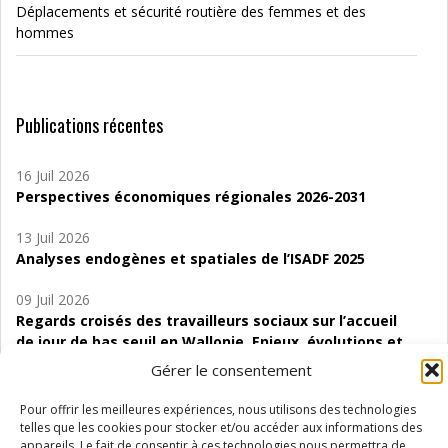
Déplacements et sécurité routière des femmes et des
hommes
Publications récentes
16 Juil 2026
Perspectives économiques régionales 2026-2031
13 Juil 2026
Analyses endogènes et spatiales de l’ISADF 2025
09 Juil 2026
Regards croisés des travailleurs sociaux sur l’accueil
de jour de bas seuil en Wallonie. Enjeux, évolutions et
perspectives
Gérer le consentement
06 Juil 2026
Pour offrir les meilleures expériences, nous utilisons des technologies
Étude d’évaluabilité des Structures
telles que les cookies pour stocker et/ou accéder aux informations des
d’accompagnement à l’autocréation d’emploi (SAACE)
appareils. Le fait de consentir à ces technologies nous permettra de