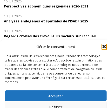
16 Juil 2026
Perspectives économiques régionales 2026-2031
13 Juil 2026
Analyses endogènes et spatiales de l’ISADF 2025
09 Juil 2026
Regards croisés des travailleurs sociaux sur l’accueil
de jour de bas seuil en Wallonie. Enjeux, évolutions et
perspectives
Gérer le consentement
06 Juil 2026
Pour offrir les meilleures expériences, nous utilisons des technologies
telles que les cookies pour stocker et/ou accéder aux informations des
Étude d’évaluabilité des Structures
appareils. Le fait de consentir à ces technologies nous permettra de
d’accompagnement à l’autocréation d’emploi (SAACE)
traiter des données telles que le comportement de navigation ou les ID
uniques sur ce site. Le fait de ne pas consentir ou de retirer son
01 Juil 2026
consentement peut avoir un effet négatif sur certaines caractéristiques et
Pénurie du personnel infirmier :quels indicateurs
fonctions.
d’offre de soins pour comprendre la situation en
Wallonie ?
Accepter
Refuser