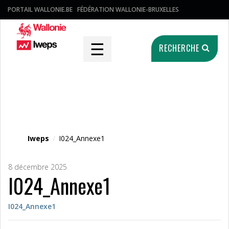
PORTAIL WALLONIE.BE
FÉDÉRATION WALLONIE-BRUXELLES
☰
RECHERCHE
Fichier média
Iweps
/
I024_Annexe1
8 décembre 2025
I024_Annexe1
I024_Annexe1