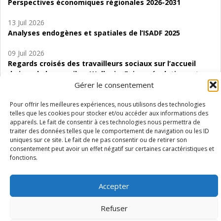
Perspectives économiques régionales 2026-2031
13 Juil 2026
Analyses endogènes et spatiales de l’ISADF 2025
09 Juil 2026
Regards croisés des travailleurs sociaux sur l’accueil
de jour de bas seuil en Wallonie. Enjeux, évolutions et
perspectives
Gérer le consentement
06 Juil 2026
Pour offrir les meilleures expériences, nous utilisons des technologies
telles que les cookies pour stocker et/ou accéder aux informations des
Étude d’évaluabilité des Structures
appareils. Le fait de consentir à ces technologies nous permettra de
d’accompagnement à l’autocréation d’emploi (SAACE)
traiter des données telles que le comportement de navigation ou les ID
uniques sur ce site. Le fait de ne pas consentir ou de retirer son
01 Juil 2026
consentement peut avoir un effet négatif sur certaines caractéristiques et
Pénurie du personnel infirmier :quels indicateurs
fonctions.
d’offre de soins pour comprendre la situation en
Wallonie ?
Accepter
Refuser