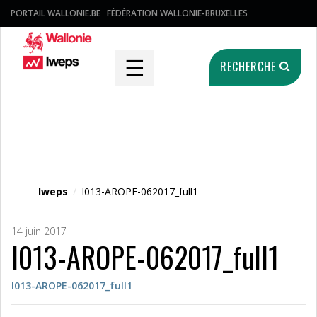
PORTAIL WALLONIE.BE
FÉDÉRATION WALLONIE-BRUXELLES
☰
RECHERCHE
Fichier média
Iweps
/
I013-AROPE-062017_full1
14 juin 2017
I013-AROPE-062017_full1
I013-AROPE-062017_full1