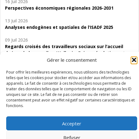
16 Juil 2026
Perspectives économiques régionales 2026-2031
13 Juil 2026
Analyses endogènes et spatiales de l’ISADF 2025
09 Juil 2026
Regards croisés des travailleurs sociaux sur l’accueil
de jour de bas seuil en Wallonie. Enjeux, évolutions et
perspectives
Gérer le consentement
06 Juil 2026
Pour offrir les meilleures expériences, nous utilisons des technologies
telles que les cookies pour stocker et/ou accéder aux informations des
Étude d’évaluabilité des Structures
appareils. Le fait de consentir à ces technologies nous permettra de
d’accompagnement à l’autocréation d’emploi (SAACE)
traiter des données telles que le comportement de navigation ou les ID
uniques sur ce site. Le fait de ne pas consentir ou de retirer son
01 Juil 2026
consentement peut avoir un effet négatif sur certaines caractéristiques et
Pénurie du personnel infirmier :quels indicateurs
fonctions.
d’offre de soins pour comprendre la situation en
Wallonie ?
Accepter
Refuser