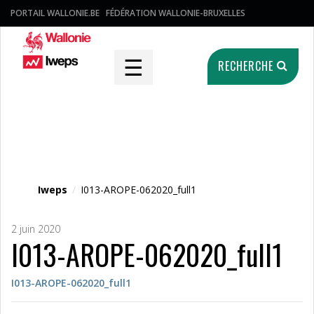
PORTAIL WALLONIE.BE
FÉDÉRATION WALLONIE-BRUXELLES
☰
RECHERCHE
Fichier média
Iweps
/
I013-AROPE-062020_full1
2 juin 2020
I013-AROPE-062020_full1
I013-AROPE-062020_full1