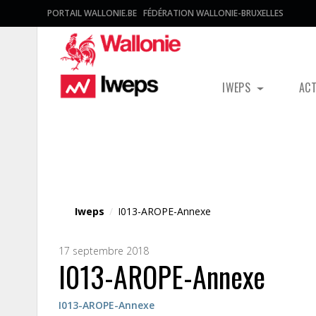
PORTAIL WALLONIE.BE
FÉDÉRATION WALLONIE-BRUXELLES
IWEPS
AC
Fichier média
Iweps
/
I013-AROPE-Annexe
17 septembre 2018
I013-AROPE-Annexe
I013-AROPE-Annexe