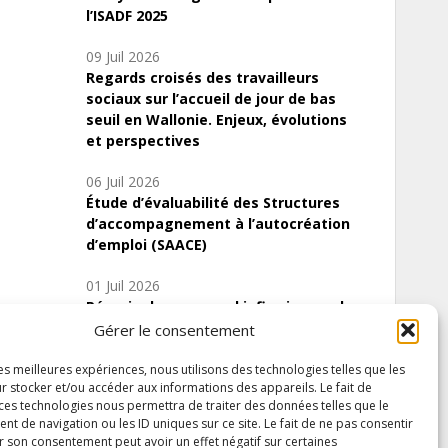
l’ISADF 2025
09 Juil 2026
Regards croisés des travailleurs
sociaux sur l’accueil de jour de bas
seuil en Wallonie. Enjeux, évolutions
et perspectives
06 Juil 2026
Étude d’évaluabilité des Structures
d’accompagnement à l’autocréation
d’emploi (SAACE)
01 Juil 2026
Pénurie du personnel infirmier :quels
indicateurs d’offre de soins pour
Gérer le consentement
comprendre la situation en Wallonie ?
les meilleures expériences, nous utilisons des technologies telles que les
r stocker et/ou accéder aux informations des appareils. Le fait de
 ces technologies nous permettra de traiter des données telles que le
 de navigation ou les ID uniques sur ce site. Le fait de ne pas consentir
Inscrivez-vous à notre newsletter
r son consentement peut avoir un effet négatif sur certaines