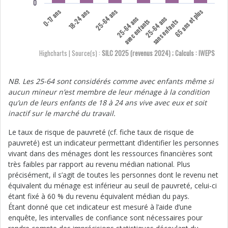
0
0-17 ans
18-24 ans
25-64 ans
65 ans et plus
25-64 ans
25-64 ans
avec enfants
sans enfants
Highcharts | Source(s) :
SILC 2025 (revenus 2024) ; Calculs : IWEPS
NB. Les 25-64 sont considérés comme avec enfants même si
aucun mineur n’est membre de leur ménage à la condition
qu’un de leurs enfants de 18 à 24 ans vive avec eux et soit
inactif sur le marché du travail.
Le taux de risque de pauvreté (cf. fiche taux de risque de
pauvreté) est un indicateur permettant d’identifier les personnes
vivant dans des ménages dont les ressources financières sont
très faibles par rapport au revenu médian national. Plus
précisément, il s’agit de toutes les personnes dont le revenu net
équivalent du ménage est inférieur au seuil de pauvreté, celui-ci
étant fixé à 60 % du revenu équivalent médian du pays.
Étant donné que cet indicateur est mesuré à l’aide d’une
enquête, les intervalles de confiance sont nécessaires pour