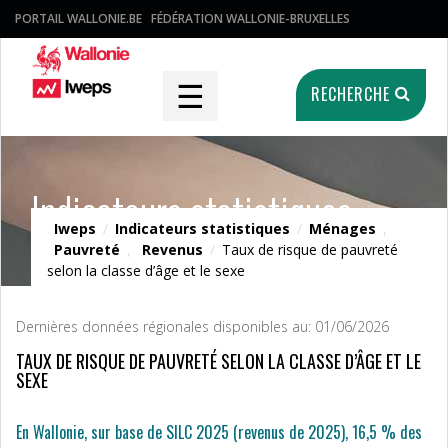
PORTAIL WALLONIE.BE
FÉDÉRATION WALLONIE-BRUXELLES
☰
RECHERCHE
Indicateurs statistiques
Iweps
/
Indicateurs statistiques
/
Ménages
,
Pauvreté
,
Revenus
/
Taux de risque de pauvreté
selon la classe d’âge et le sexe
Dernières données régionales disponibles au: 01/06/2026
TAUX DE RISQUE DE PAUVRETÉ SELON LA CLASSE D’ÂGE ET LE
SEXE
En Wallonie, sur base de SILC 2025 (revenus de 2025), 16,5 % des