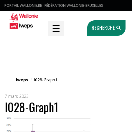
PORTAIL WALLONIE.BE
FÉDÉRATION WALLONIE-BRUXELLES
☰
RECHERCHE
Fichier média
Iweps
/
I028-Graph1
7 mars 2023
I028-Graph1