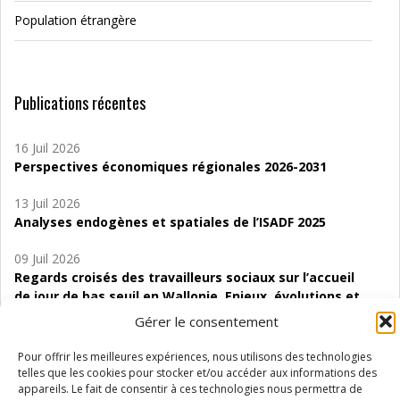
Population étrangère
Publications récentes
16 Juil 2026
Perspectives économiques régionales 2026-2031
13 Juil 2026
Analyses endogènes et spatiales de l’ISADF 2025
09 Juil 2026
Regards croisés des travailleurs sociaux sur l’accueil
de jour de bas seuil en Wallonie. Enjeux, évolutions et
perspectives
Gérer le consentement
06 Juil 2026
Pour offrir les meilleures expériences, nous utilisons des technologies
Étude d’évaluabilité des Structures
telles que les cookies pour stocker et/ou accéder aux informations des
d’accompagnement à l’autocréation d’emploi (SAACE)
appareils. Le fait de consentir à ces technologies nous permettra de