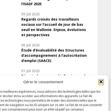
l’ISADF 2025
09 Juil 2026
Regards croisés des travailleurs
sociaux sur l’accueil de jour de bas
seuil en Wallonie. Enjeux, évolutions
et perspectives
06 Juil 2026
Étude d’évaluabilité des Structures
d’accompagnement à l’autocréation
d’emploi (SAACE)
01 Juil 2026
Pénurie du personnel infirmier :quels
indicateurs d’offre de soins pour
Gérer le consentement
comprendre la situation en Wallonie ?
les meilleures expériences, nous utilisons des technologies telles que les
r stocker et/ou accéder aux informations des appareils. Le fait de
 ces technologies nous permettra de traiter des données telles que le
 de navigation ou les ID uniques sur ce site. Le fait de ne pas consentir
Inscrivez-vous à notre newsletter
r son consentement peut avoir un effet négatif sur certaines