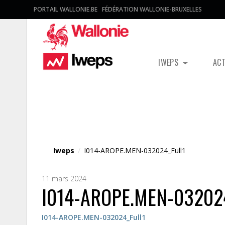
PORTAIL WALLONIE.BE
FÉDÉRATION WALLONIE-BRUXELLES
IWEPS
AC
Fichier média
Iweps
/
I014-AROPE.MEN-032024_Full1
11 mars 2024
I014-AROPE.MEN-032024
I014-AROPE.MEN-032024_Full1