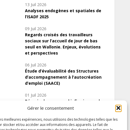
13 Juil 2026
Analyses endogènes et spatiales de
l’ISADF 2025
09 Juil 2026
Regards croisés des travailleurs
sociaux sur l’accueil de jour de bas
seuil en Wallonie. Enjeux, évolutions
et perspectives
06 Juil 2026
Étude d’évaluabilité des Structures
d’accompagnement à l’autocréation
d’emploi (SAACE)
01 Juil 2026
Pénurie du personnel infirmier :quels
indicateurs d’offre de soins pour
Gérer le consentement
comprendre la situation en Wallonie ?
les meilleures expériences, nous utilisons des technologies telles que les
r stocker et/ou accéder aux informations des appareils. Le fait de
 ces technologies nous permettra de traiter des données telles que le