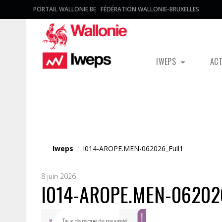
PORTAIL WALLONIE.BE
FÉDÉRATION WALLONIE-BRUXELLES
IWEPS
AC
Fichier média
Iweps
/
I014-AROPE.MEN-062026_Full1
8 juin 2026
I014-AROPE.MEN-062026