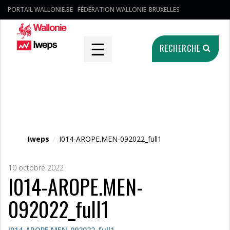
PORTAIL WALLONIE.BE
FÉDÉRATION WALLONIE-BRUXELLES
☰
RECHERCHE
Fichier média
Iweps
/
I014-AROPE.MEN-092022_full1
10 octobre 2022
I014-AROPE.MEN-
092022_full1
I014-AROPE.MEN-092022_full1