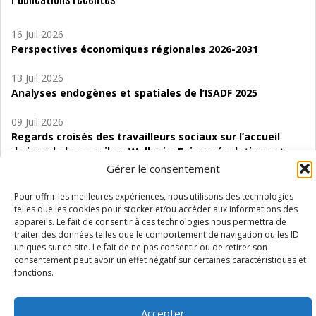
16 Juil 2026
Perspectives économiques régionales 2026-2031
13 Juil 2026
Analyses endogènes et spatiales de l’ISADF 2025
09 Juil 2026
Regards croisés des travailleurs sociaux sur l’accueil
de jour de bas seuil en Wallonie. Enjeux, évolutions et
perspectives
Gérer le consentement
06 Juil 2026
Pour offrir les meilleures expériences, nous utilisons des technologies
Étude d’évaluabilité des Structures
telles que les cookies pour stocker et/ou accéder aux informations des
appareils. Le fait de consentir à ces technologies nous permettra de
d’accompagnement à l’autocréation d’emploi (SAACE)
traiter des données telles que le comportement de navigation ou les ID
uniques sur ce site. Le fait de ne pas consentir ou de retirer son
01 Juil 2026
consentement peut avoir un effet négatif sur certaines caractéristiques et
Pénurie du personnel infirmier :quels indicateurs
fonctions.
d’offre de soins pour comprendre la situation en
Wallonie ?
Accepter