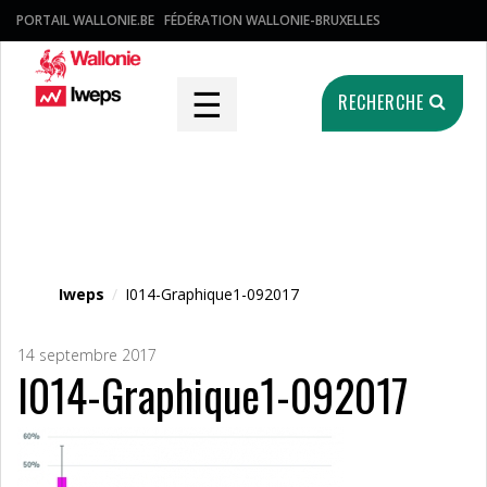
PORTAIL WALLONIE.BE
FÉDÉRATION WALLONIE-BRUXELLES
☰
RECHERCHE
Fichier média
Iweps
/
I014-Graphique1-092017
14 septembre 2017
I014-Graphique1-092017