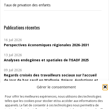
Taux de privation des enfants
Publications récentes
16 Juil 2026
Perspectives économiques régionales 2026-2031
13 Juil 2026
Analyses endogènes et spatiales de l’ISADF 2025
09 Juil 2026
Regards croisés des travailleurs sociaux sur l’accueil
de jour de bas seuil en Wallonie. Enjeux, évolutions et
perspectives
Gérer le consentement
06 Juil 2026
Pour offrir les meilleures expériences, nous utilisons des technologies
Étude d’évaluabilité des Structures
telles que les cookies pour stocker et/ou accéder aux informations des
d’accompagnement à l’autocréation d’emploi (SAACE)
appareils. Le fait de consentir à ces technologies nous permettra de