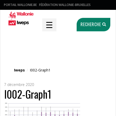
PORTAIL WALLONIE.BE
FÉDÉRATION WALLONIE-BRUXELLES
☰
RECHERCHE
Fichier média
Iweps
/
I002-Graph1
7 décembre 2020
I002-Graph1