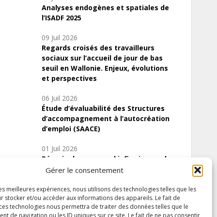
Analyses endogènes et spatiales de
l’ISADF 2025
09 Juil 2026
Regards croisés des travailleurs
sociaux sur l’accueil de jour de bas
seuil en Wallonie. Enjeux, évolutions
et perspectives
06 Juil 2026
Étude d’évaluabilité des Structures
d’accompagnement à l’autocréation
d’emploi (SAACE)
01 Juil 2026
Pénurie du personnel infirmier :quels
indicateurs d’offre de soins pour
Gérer le consentement
comprendre la situation en Wallonie ?
les meilleures expériences, nous utilisons des technologies telles que les
r stocker et/ou accéder aux informations des appareils. Le fait de
 ces technologies nous permettra de traiter des données telles que le
 de navigation ou les ID uniques sur ce site. Le fait de ne pas consentir