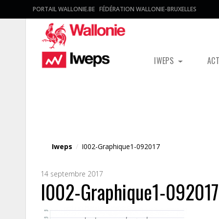
PORTAIL WALLONIE.BE
FÉDÉRATION WALLONIE-BRUXELLES
IWEPS
AC
Fichier média
Iweps
/
I002-Graphique1-092017
14 septembre 2017
I002-Graphique1-092017